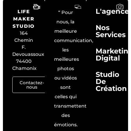
L'agence
LIFE
“ Pour
MAKER
nous, la
STUDIO
Nos
meilleure
164
Services
Chemin
communication,
F.
Marketin
les
Devouassoux
Digital
meilleures
74400
Chamonix
photos
Studio
ou vidéos
De
Contactez-
nous
Création
sont
celles qui
transmettent
des
émotions.