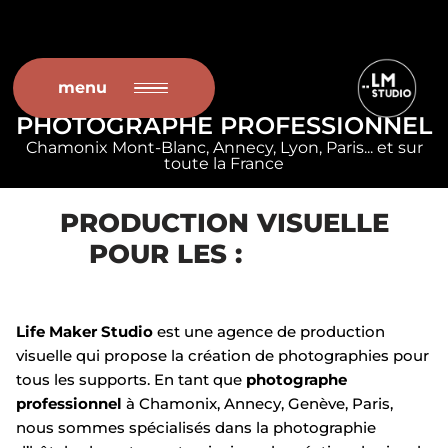
Aller
au
menu
contenu
PHOTOGRAPHE PROFESSIONNEL
Chamonix Mont-Blanc, Annecy, Lyon, Paris... et sur
toute la France
PRODUCTION VISUELLE
POUR LES :
Life Maker Studio
est une agence de production
visuelle qui propose la création de photographies pour
tous les supports. En tant que
photographe
professionnel
à
Chamonix,
Annecy, Genève, Paris,
nous sommes spécialisés dans la photographie