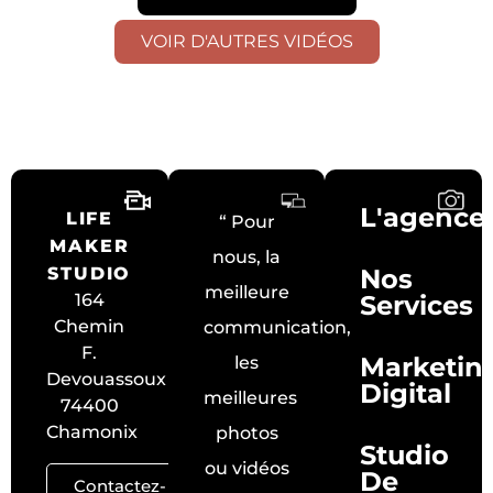
VOIR D'AUTRES VIDÉOS
L'agence
LIFE
“ Pour
MAKER
nous, la
STUDIO
Nos
meilleure
164
Services
Chemin
communication,
F.
Marketin
les
Devouassoux
Digital
meilleures
74400
Chamonix
photos
Studio
ou vidéos
De
Contactez-