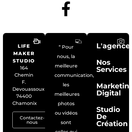
L'agence
LIFE
“ Pour
MAKER
nous, la
STUDIO
Nos
meilleure
164
Services
Chemin
communication,
F.
Marketin
les
Devouassoux
Digital
meilleures
74400
Chamonix
photos
Studio
ou vidéos
De
Contactez-
nous
Création
sont
celles qui