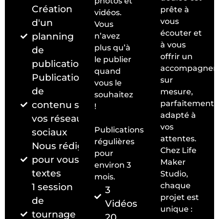
photos et
Création
prête à
vidéos.
d'un
vous
Vous
écouter et
planning
n’avez
à vous
plus qu’à
de
offrir un
le publier
publication
accompagnem
quand
Publication
sur
vous le
de
mesure,
souhaitez
contenu sur
parfaitement
!
adapté à
vos réseaux
vos
Publications
sociaux
attentes.
régulières
Nous rédigeons
Chez Life
pour
pour vous les
Maker
environ 3
textes
Studio,
mois.
1 session
chaque
3
projet est
de
Vidéos
unique :
tournage
20