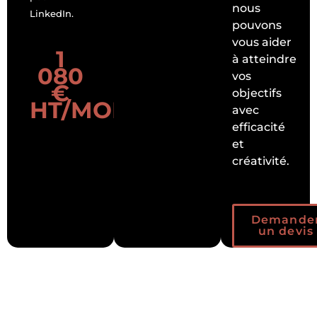
nous
LinkedIn.
pouvons
vous aider
1
à atteindre
080
vos
€
objectifs
HT/MOIS
avec
efficacité
et
créativité.
Demande
un devis