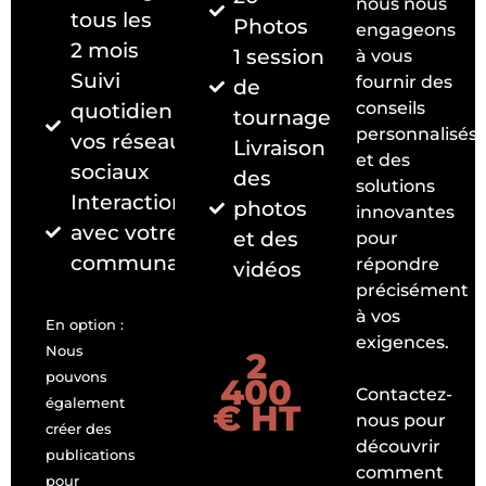
nous nous
tous les
Photos
engageons
2 mois
1 session
à vous
Suivi
fournir des
de
quotidien de
conseils
tournage
personnalisés
vos réseaux
Livraison
et des
sociaux
des
solutions
Interaction
photos
innovantes
avec votre
et des
pour
communauté
répondre
vidéos
précisément
à vos
En option :
exigences.
Nous
2
pouvons
400
Contactez-
également
€ HT
nous pour
créer des
découvrir
publications
comment
pour