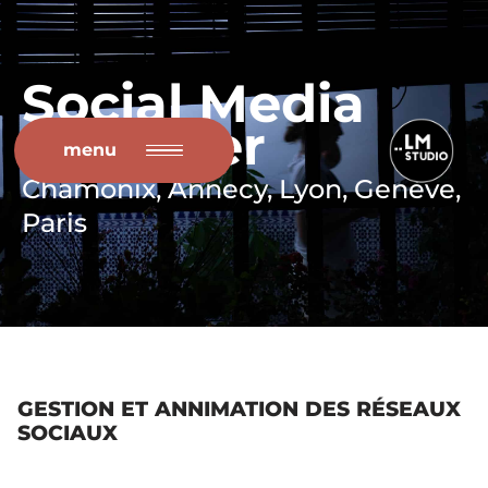
Aller
Social Media
au
contenu
Manager
menu
Chamonix, Annecy, Lyon, Genève,
Paris
GESTION ET ANNIMATION DES RÉSEAUX
SOCIAUX