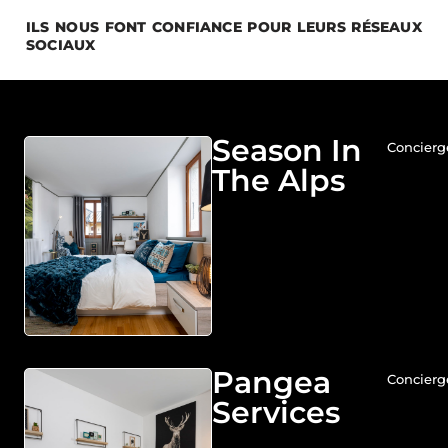
ILS NOUS FONT CONFIANCE POUR LEURS RÉSEAUX
SOCIAUX
Season In
Concierg
The Alps
Pangea
Concierg
Services